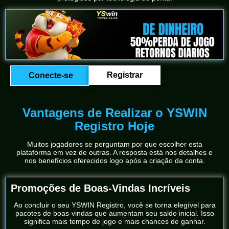
Registrar
Conecte-se
Vantagens de Realizar o YSWIN
Registro Hoje
Muitos jogadores se perguntam por que escolher esta
plataforma em vez de outras. A resposta está nos detalhes e
nos benefícios oferecidos logo após a criação da conta.
Promoções de Boas-Vindas Incríveis
Ao concluir o seu YSWIN Registro, você se torna elegível para
pacotes de boas-vindas que aumentam seu saldo inicial. Isso
significa mais tempo de jogo e mais chances de ganhar.