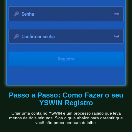
Passo a Passo: Como Fazer o seu
YSWIN Registro
Criar uma conta no YSWIN é um processo rápido que leva
menos de dois minutos. Siga o guia abaixo para garantir que
você não perca nenhum detalhe.