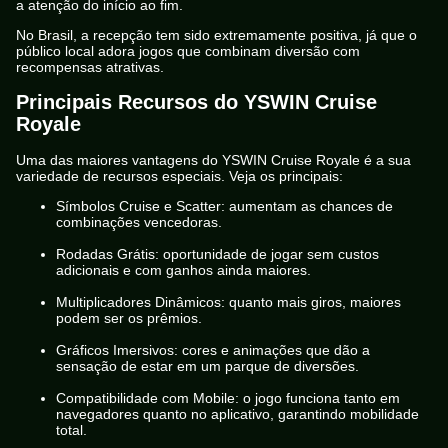
a atenção do início ao fim.
No Brasil, a recepção tem sido extremamente positiva, já que o
público local adora jogos que combinam diversão com
recompensas atrativas.
Principais Recursos do YSWIN Cruise
Royale
Uma das maiores vantagens do YSWIN Cruise Royale é a sua
variedade de recursos especiais. Veja os principais:
Símbolos Cruise e Scatter: aumentam as chances de
combinações vencedoras.
Rodadas Grátis: oportunidade de jogar sem custos
adicionais e com ganhos ainda maiores.
Multiplicadores Dinâmicos: quanto mais giros, maiores
podem ser os prêmios.
Gráficos Imersivos: cores e animações que dão a
sensação de estar em um parque de diversões.
Compatibilidade com Mobile: o jogo funciona tanto em
navegadores quanto no aplicativo, garantindo mobilidade
total.