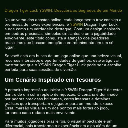
Dragon Tiger Luck YSWIN: Descubra os Segredos de um Mundo
No universo das apostas online, cada lançamento traz consigo a
promessa de novas experiências, e
YSWIN
Dragon Tiger Luck
surge como um verdadeiro destaque. Com um design inspirado
em pedras preciosas, símbolos cintilantes e uma jogabilidade
envolvente, este título conquista a atenção dos jogadores
brasileiros que buscam emoção e entretenimento em um só
lugar.
Se você está em busca de um jogo online que una beleza visual,
recursos interativos e oportunidades de ganhos, este artigo vai
mostrar por que o YSWIN Dragon Tiger Luck pode ser a escolha
perfeita para suas sessões de diversão.
Um Cenário Inspirado em Tesouros
A primeira impressão ao iniciar o YSWIN Dragon Tiger é de estar
dentro de um cofre repleto de riquezas. O cenário é dominado
por pedras preciosas brilhantes, cores intensas e detalhes
gráficos que transportam o jogador para um mundo luxuoso.
Essa imersão visual é um dos pontos mais fortes do jogo,
tornando cada rodada mais envolvente.
Para muitos jogadores brasileiros, o visual impactante é um
diferencial, pois transforma a experiência em algo além de um