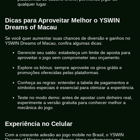
qualquer lugar.
Dicas para Aproveitar Melhor o YSWIN
Dreams of Macau
Se você quer aumentar suas chances de diversão e ganhos no
YSWIN Dreams of Macau, confira algumas dicas:
Gerencie seu saldo: estabeleça um limite de aposta para
aproveitar o jogo sem comprometer seu orçamento.
Explore os bônus: sempre aproveite os giros grátis e
promoções oferecidas pelas plataformas.
Conheça as regras: entender a tabela de pagamentos e
símbolos especiais é essencial para otimizar a experiência.
Teste no modo demo: antes de apostar com dinheiro real,
experimente a versão gratuita para conhecer melhor a
mecânica do jogo.
Experiência no Celular
Com a crescente adesão ao jogo mobile no Brasil, o YSWIN
Dreams of Macau também oferece ótima performance em