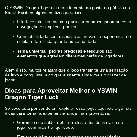
O YSWIN Dragon Tiger caiu rapidamente no gosto do público no
Brasil. Existem alguns motivos para isso:
Interface intuitiva: mesmo para quem nunca jogou antes, a
navegação é simples e prática.
Compatibilidade com dispositivos móveis: a experiência no
celular é tão fluida quanto no computador.
Tema universal: pedras preciosas e tesouros são
elementos que agradam diferentes perfis de jogadores.
Além disso, muitos relatam que o jogo transmite uma sensação
de luxo e conquista, algo que aumenta ainda mais o prazer de
jogar.
Dicas para Aproveitar Melhor o YSWIN
Dragon Tiger Luck
Se você está pensando em explorar esse jogo, aqui vão algumas
dicas para tornar a experiência ainda mais proveitosa:
Gerencie seu saldo: defina limites antes de iniciar para
jogar com mais tranquilidade.
Explore os bônus: aproveite todas as funcionalidades