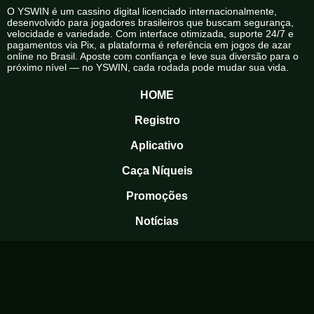
O YSWIN é um cassino digital licenciado internacionalmente,
desenvolvido para jogadores brasileiros que buscam segurança,
velocidade e variedade. Com interface otimizada, suporte 24/7 e
pagamentos via Pix, a plataforma é referência em jogos de azar
online no Brasil. Aposte com confiança e leve sua diversão para o
próximo nível — no YSWIN, cada rodada pode mudar sua vida.
HOME
Registro
Aplicativo
Caça Níqueis
Promoções
Notícias