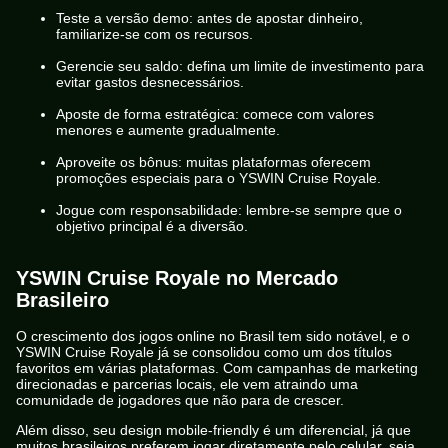
Teste a versão demo: antes de apostar dinheiro,
familiarize-se com os recursos.
Gerencie seu saldo: defina um limite de investimento para
evitar gastos desnecessários.
Aposte de forma estratégica: comece com valores
menores e aumente gradualmente.
Aproveite os bônus: muitas plataformas oferecem
promoções especiais para o YSWIN Cruise Royale.
Jogue com responsabilidade: lembre-se sempre que o
objetivo principal é a diversão.
YSWIN Cruise Royale no Mercado
Brasileiro
O crescimento dos jogos online no Brasil tem sido notável, e o
YSWIN Cruise Royale já se consolidou como um dos títulos
favoritos em várias plataformas. Com campanhas de marketing
direcionadas e parcerias locais, ele vem atraindo uma
comunidade de jogadores que não para de crescer.
Além disso, seu design mobile-friendly é um diferencial, já que
muitos brasileiros preferem jogar diretamente pelo celular, seja